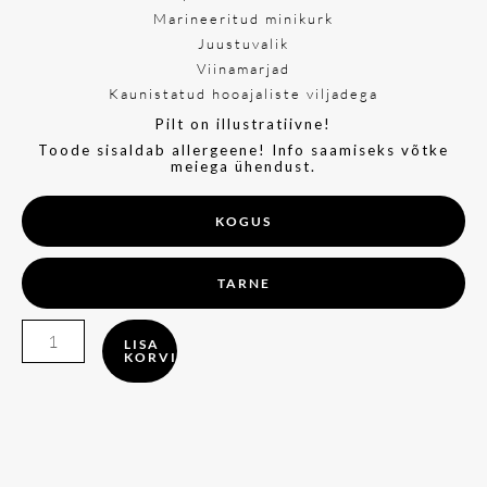
Marineeritud minikurk
Juustuvalik
Viinamarjad
Kaunistatud hooajaliste viljadega
Pilt on illustratiivne!
Toode sisaldab allergeene! Info saamiseks võtke
meiega ühendust.
KOGUS
TARNE
Soolane
LISA
KORVI
minipannkoogi
BOX
kogus