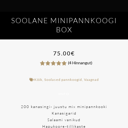
SOOLANE MINIPANNKOOGI
BOX
75.00
€
(4 Hinnangut)
Kõik
,
Soolased pannkoogid
,
Vaagnad
INFO
200 kanasingi- juustu mix minipannkooki
Kanasigarid
Salaami vanikud
Hapukoore-tillikaste